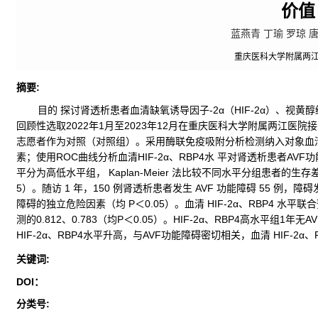
价值
蓝燕青 丁瑜 罗琼 
重庆医科大学附属两
摘要
:
目的 探讨肾透析患者血清缺氧诱导因子-2α（HIF-2α）、视黄
回顾性选取2022年1月至2023年12月在重庆医科大学附属两江医
志愿者作为对照（对照组）。采用酶联免疫吸附分析检测纳入对象血清 HIF
素；使用ROC曲线分析血清HIF-2α、RBP4水 平对肾透析患者AV
平分为高低水平组， Kaplan-Meier 法比较不同水平分组患者的生存差
5）。随访 1 年，150 例肾透析患者发生 AVF 功能障碍 55 例，障碍发
障碍的独立危险因素（均 P＜0.05）。血清 HIF-2α、RBP4 水平联合
测的0.812、0.783（均P＜0.05）。HIF-2α、RBP4高水平组1年
HIF-2α、RBP4水平升高，与AVF功能障碍密切相关，血清 HIF-2
关键词
:
DOI：
分类号
: