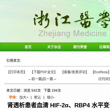
首页
关于杂志
期刊荣誉
征稿简
引用本文:
【打印本页】
【下载PDF全文】
【
查看/发表评论
】
【EndNote
←前一篇
|
后一篇→
过刊浏
本文已被：浏览
542
次 下载
194
次
字体:
加大+
|
默认
|
缩小-
肾透析患者血清 HIF-2α、RBP4 