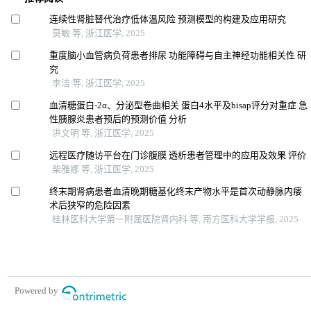
连续性肾脏替代治疗低体温风险 预测模型的构建及应用研究
莫敏 等, 浙江医学, 2025
重度脑小血管病负荷患者排尿 功能障碍与自主神经功能相关性 研
究
李洁 等, 浙江医学, 2025
血清糖蛋白-2α、分泌型卷曲相关 蛋白4水平及bisap评分对重症 急
性胰腺炎患者预后的预测价值 分析
洪文明 等, 浙江医学, 2025
远程医疗随访平台在门诊腹膜 透析患者管理中的应用及效果 评价
柴雅娜 等, 浙江医学, 2025
终末期肾病患者血清晚期糖基化终末产物水平是首次动静脉内瘘
术后狭窄的危险因素
桂林医科大学第一附属医院肾内科 等, 南方医科大学学报, 2025
Powered by