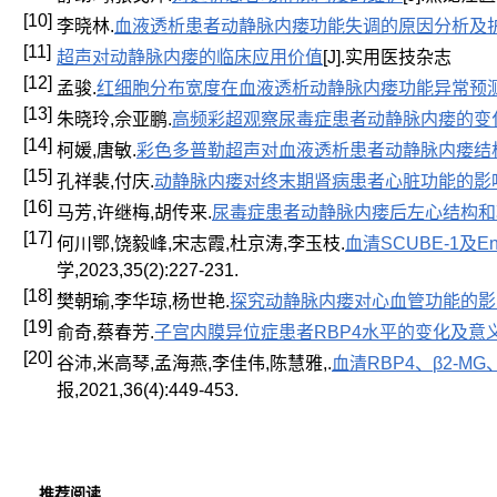
[10]
李晓林.
血液透析患者动静脉内瘘功能失调的原因分析及
[11]
超声对动静脉内瘘的临床应用价值
[J].实用医技杂志
[12]
孟骏.
红细胞分布宽度在血液透析动静脉内瘘功能异常预
[13]
朱晓玲,佘亚鹏.
高频彩超观察尿毒症患者动静脉内瘘的变
[14]
柯媛,唐敏.
彩色多普勒超声对血液透析患者动静脉内瘘结
[15]
孔祥裴,付庆.
动静脉内瘘对终末期肾病患者心脏功能的影
[16]
马芳,许继梅,胡传来.
尿毒症患者动静脉内瘘后左心结构和
[17]
何川鄂,饶毅峰,宋志霞,杜京涛,李玉枝.
血清SCUBE-1
学,2023,35(2):227-231.
[18]
樊朝瑜,李华琼,杨世艳.
探究动静脉内瘘对心血管功能的影
[19]
俞奇,蔡春芳.
子宫内膜异位症患者RBP4水平的变化及意
[20]
谷沛,米高琴,孟海燕,李佳伟,陈慧雅,.
血清RBP4、β2-
报,2021,36(4):449-453.
推荐阅读