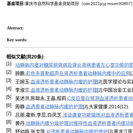
基金项目:
重庆市自然科学基金资助项目（cstc2021jcyj-msxmX0857
Abstract
:
Key words
:
相似文献(共20条):
[1]
动静脉内瘘对糖尿病肾病及肾炎肾病患者左心室功能的
[2]
顾鹏.
彩色多普勒超声在肾透析患者动静脉内瘘中的应用
[3]
王婉玉.
血液透析患者动静脉内瘘的护理
[J].医学理论与实践,2
[4]
李淑兰.
血液透析患者动静脉内瘘的护理
[J].中国冶金工业医学
[5]
吴述洪,陈聪永,王晶,程莉.
C反应蛋白预测血液透析患者
[6]
周静.
血透患者动静脉内瘘的护理
[J].大家健康,2014(12).
[7]
吕丽,霍新,李蕊,白凤芝.
浅谈康复功能锻炼对血液透析患
[8]
黄丹.
动静脉内瘘分级护理对维持性血液透析患者内瘘功
[9]
舒幼鸣,张戈萍.
对透析患者动静脉内瘘的维护
[J].黑龙江医学