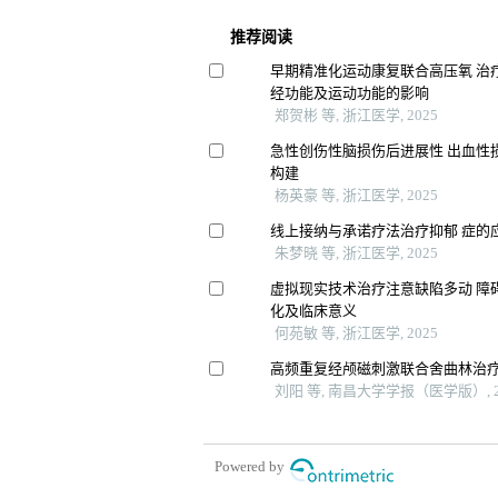
推荐阅读
早期精准化运动康复联合高压氧 治
经功能及运动功能的影响
郑贺彬 等, 浙江医学, 2025
急性创伤性脑损伤后进展性 出血性
构建
杨英豪 等, 浙江医学, 2025
线上接纳与承诺疗法治疗抑郁 症的
朱梦晓 等, 浙江医学, 2025
虚拟现实技术治疗注意缺陷多动 障
化及临床意义
何苑敏 等, 浙江医学, 2025
高频重复经颅磁刺激联合舍曲林治
刘阳 等, 南昌大学学报（医学版）, 2
Powered by