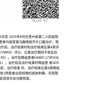
码上扫一扫！
6月至 2025年8月在贵州省第二人民医院
组患者均接受富马酸喹硫平片口服治疗，观
别在治疗前、治疗结束时和治疗结束后第4周评
（YMRS）评分，记录治疗期间不良反应
05）。治疗前两组患者HAMD-17评分比
01）；治疗前及治疗结束时两组患 者SDS
治疗前、治疗结束 时、治疗结束后第4周两组
组有1例患者出现轻微的皮肤刺痛，在短暂
，并促进其社会功能恢复。