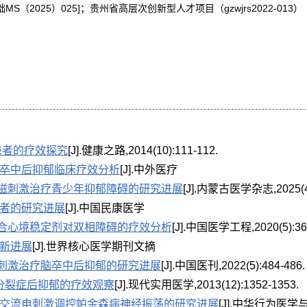
（2025）025]；贵州省高层次创新型人才项目（gzwjrs2022-013）
患者的疗效探究
[J].健康之路,2014(10):111-112.
卒中后抑郁临床疗效分析
[J].中外医疗
磁刺激治疗青少年抑郁障碍的研究进展
[J].内蒙古医学杂志,2025(4)
者的研究进展
[J].中国民康医学
合心境稳定剂对双相障碍的疗效分析
[J].中国医学工程,2020(5):36
新进展
[J].世界核心医学期刊文摘
刺激治疗脑卒中后抑郁的研究进展
[J].中国医刊,2022(5):484-486.
分裂症后抑郁的疗效观察
[J].现代实用医学,2013(12):1352-1353.
交流电刺激调控帕金森病神经振荡的研究进展
[J].中华行为医学与脑