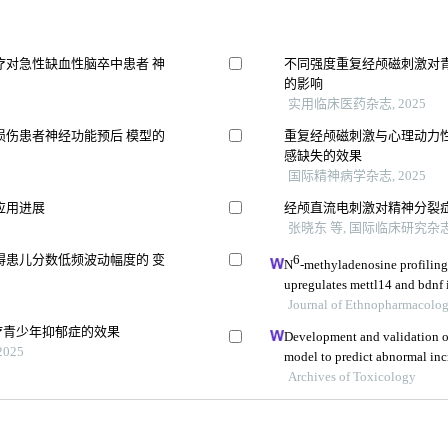
疗对急性缺血性脑卒中患者 神
不同强度重复经颅磁刺激对
的影响
实用临床医药杂志, 2025
损伤患者神经功能预后 模型的
重复经颅磁刺激与心理动力
感缺失的效果
国际精神病学杂志, 2025
应用进展
经颅直流电刺激对精神分裂
张晓东 等, 国际临床研究杂志,
碍患儿分数低频波动幅度的 变
6
N
-methyladenosine profiling
upregulates mettl14 and bdnf i
Journal of Ethnopharmacolo
疗青少年抑郁症的效果
Development and validation o
025
model to predict abnormal incr
treated epilepsy
Archives of Toxicology