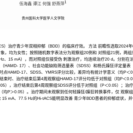
1
伍海鑫 谭江 何强 舒燕萍
贵州医科大学医学人文学院
ACS）治疗青少年双相抑郁（BDD）的临床疗效。 方法 前瞻性选取2024年
对象，均为女性；按照随机数字表法分为观察组20例和 对照组21例，两
.5 Hz、15 mA），而对照组仅接受伪 刺激治疗，均连续治疗20 d。分
（HAMD- 17）、社会功能缺陷筛选量表（SDSS）和杨氏躁狂评定量表
点HAMD-17、SDSS、YMRS评分比较，差异均有统计学意义（均P＜0.
疗结束时、治疗结束后第4周观察组HAMD-17评分均低于对照组（均P＜0.
05），治疗结束后第4周观察组SDSS评分低于对照组（P＜0.05）；
（均P＞0.05）。治疗期间未观察到任何轻躁狂/躁狂转换事件，仅 观察
5 mA、77.5 Hz的Hi-tACS能明显改善 青少年BDD患者的抑郁症状