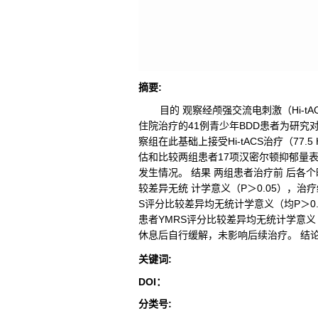
摘要
:
目的 观察经颅强交流电刺激（Hi-t
住院治疗的41例青少年BDD患者为研究
察组在此基础上接受Hi-tACS治疗（77
估和比较两组患者17项汉密尔顿抑郁量表
发生情况。 结果 两组患者治疗前 后各个时
较差异无统 计学意义（P＞0.05），治
S评分比较差异均无统计学意义（均P＞0.
患者YMRS评分比较差异均无统计学意义
休息后自行缓解，未影响后续治疗。 结论 1
关键词
:
DOI：
分类号
: