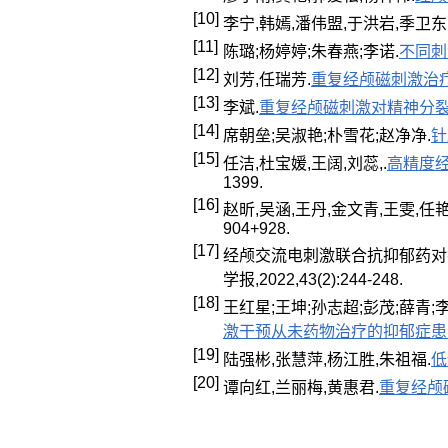
[10]
李宁,韩嫣,潘伟盟,于洪岩,季卫东
[11]
陈璐;杨婷婷;朱春燕;李诺.
不同刺
[12]
刘芳,任瑞芳.
重复经颅磁刺激治
[13]
李斌.
重复经颅磁刺激对精神分
[14]
席朝垒;吴淑艳;朴雪花;赵净净.
针
[15]
任洁,杜宝媛,王阔,刘蕊,.
高精度
1399.
[16]
赵昕,吴涵,王丹,金文青,王雯,任艳
904+928.
[17]
经颅交流电刺激联合抗抑郁药对
学报,2022,43(2):244-248.
[18]
王红星;王坤;孙志超;彭茂;薛青;
激干预从未药物治疗的抑郁症患
[19]
陆强彬,张慧萍,杨江胜,朱祖福.
低
[20]
谭向红,兰丽梅,黄惠君.
重复经颅