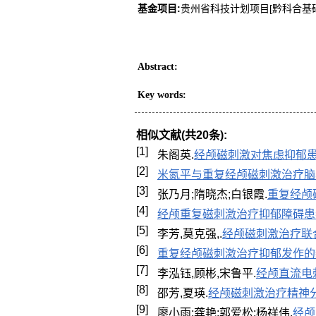
基金项目:
贵州省科技计划项目[黔科合基础MS
Abstract
:
Key words
:
相似文献(共20条):
[1]
朱阁英.
经颅磁刺激对焦虑抑郁
[2]
米氮平与重复经颅磁刺激治疗脑
[3]
张乃月;隋晓杰;白银霞.
重复经颅
[4]
经颅重复磁刺激治疗抑郁障碍患
[5]
李芳,莫克强,.
经颅磁刺激治疗联
[6]
重复经颅磁刺激治疗抑郁发作的
[7]
李泓钰,顾彬,宋鲁平.
经颅直流电
[8]
邵芳,夏瑛.
经颅磁刺激治疗精神
[9]
廖小雨;龚艳;郭爱松;杨祥伟.
经颅