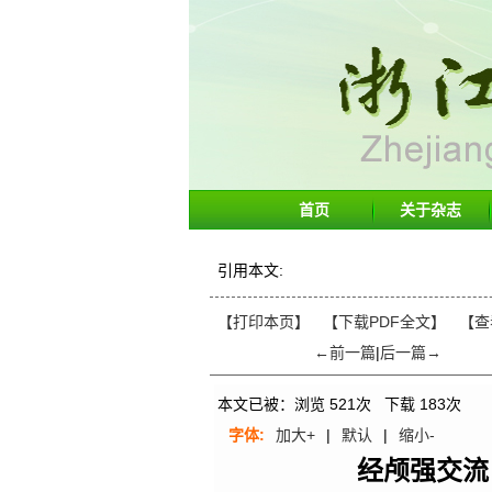
首页
关于杂志
引用本文:
【打印本页】
【下载PDF全文】
【
查
←前一篇
|
后一篇→
本文已被：浏览
521
次 下载
183
次
字体:
加大+
|
默认
|
缩小-
经颅强交流