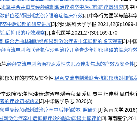
.
米氮平合并重复经颅磁刺激治疗脑卒中后抑郁的疗效研究
[J].中
激部位经颅磁刺激治疗强迫症临床疗效
[J].中华行为医学与脑科学杂志,
疗卒中后抑郁的研究进展
[J].河北医科大学学报,2021,42(9):1099-1
裂症后抑郁的疗效观察
[J].当代医学,2021,27(30):169-170.
刺联合舍曲林辅助经颅磁刺激治疗青少年抑郁的临床观察
[J].中
经颅直流电刺激联合氟伏沙明治疗儿童青少年抑郁障碍的临床疗
萍.
经颅交流电刺激治疗原发性失眠及伴发焦虑的疗效及安全性
抑郁发作的疗效及安全性.
经颅交流电刺激联合抗抑郁药对抑郁
李宁;闵宝权;董恺;张倩;詹淑琴;樊春秋;周爱红;贾宇;杜佳琳;周琪琳;
者的疗效初探题录
[J].中华医学杂志,2020(3).
频重复经颅磁刺激治疗卒中后抑郁的对照研究
[J].海南医学,2016(
磁刺激治疗卒中后抑郁疗效的脑功能磁共振评价
[J].海南医学,2015